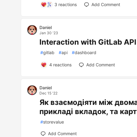
3
reactions
Add Comment
Daniel
Jan 30 '23
Interaction with GitLab API
#
gitlab
#
api
#
dashboard
4
reactions
Add Comment
Daniel
Dec 15 '22
Як взаємодіяти між двом
прикладі вкладок, та кар
#
storevalue
Add Comment