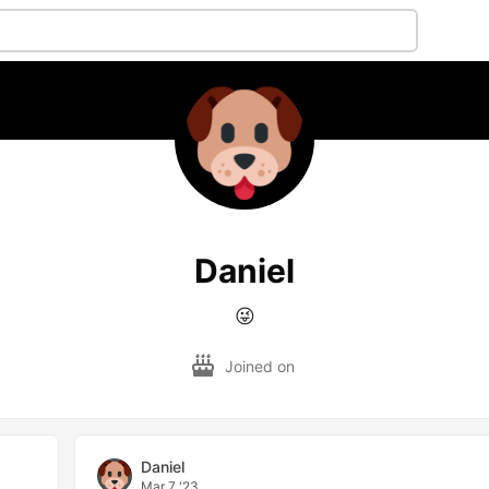
Daniel
😜
Joined on
Daniel
Mar 7 '23