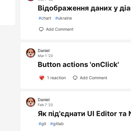
Відображення даних у діа
#
chart
#
ukraine
Add Comment
Daniel
Mar 1 '23
Button actions 'onClick'
1
reaction
Add Comment
Daniel
Feb 7 '23
Як під'єднати UI Editor та
#
git
#
gitlab