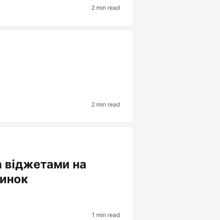
2 min read
2 min read
а віджетами на
тинок
1 min read