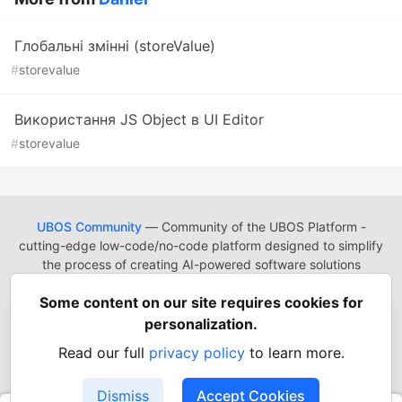
Глобальні змінні (storeValue)
#
storevalue
Використання JS Object в UI Editor
#
storevalue
UBOS Community
— Community of the UBOS Platform -
cutting-edge low-code/no-code platform designed to simplify
the process of creating AI-powered software solutions
UBOS
Platform
Guides
Tutorials
Docs
Reading List
Some content on our site requires cookies for
Contact
Code of Conduct
Guides-UA
Templates-ua
personalization.
Privacy Policy
Terms of Use
Read our full
privacy policy
to learn more.
Built on
Forem
— the
open source
software that powers
DEV
and other inclusive communities.
Dismiss
Accept Cookies
Made with love and
Ruby on Rails
. UBOS Community
©
2022