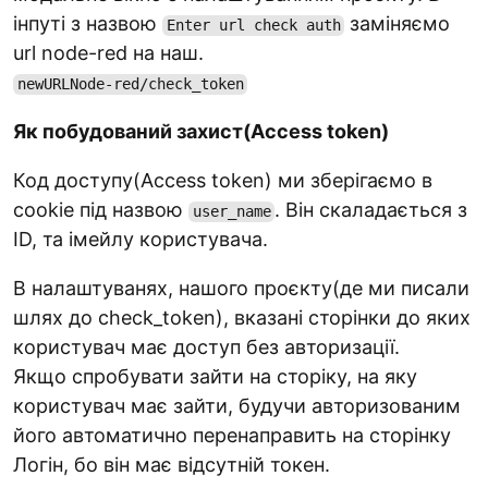
інпуті з назвою
заміняємо
Enter url check auth
url node-red на наш.
newURLNode-red/check_token
Як побудований захист(Access token)
Код доступу(Access token) ми зберігаємо в
cookie під назвою
. Він скаладається з
user_name
ID, та імейлу користувача.
В налаштуванях, нашого проєкту(де ми писали
шлях до check_token), вказані сторінки до яких
користувач має доступ без авторизації.
Якщо спробувати зайти на сторіку, на яку
користувач має зайти, будучи авторизованим
його автоматично перенаправить на сторінку
Логін, бо він має відсутній токен.