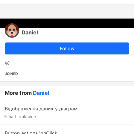
Daniel
Follow
😜
JOINED
More from
Daniel
Відображення даних у діаграмі
#
chart
#
ukraine
Button actions 'onClick'