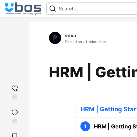
vova
Posted on
• Updated on
HRM | Getti
Add
HRM | Getting Star
reaction
HRM | Getting S
1
Jump to
Comments