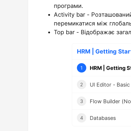
програми.
Activity bar - Розташовани
перемикатися між глобал
Top bar - Відображає зага
HRM | Getting Star
HRM | Getting S
1
UI Editor - Basic
2
Flow Builder (No
3
Databases
4