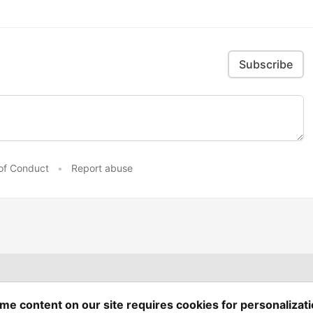
Subscribe
of Conduct
•
Report abuse
 - cutting-edge low-code/no-code platform designed to simplify the
me content on our site requires cookies for personalizati
UBOS
Platform
Guides
Tutorials
Docs
Reading List
Contact