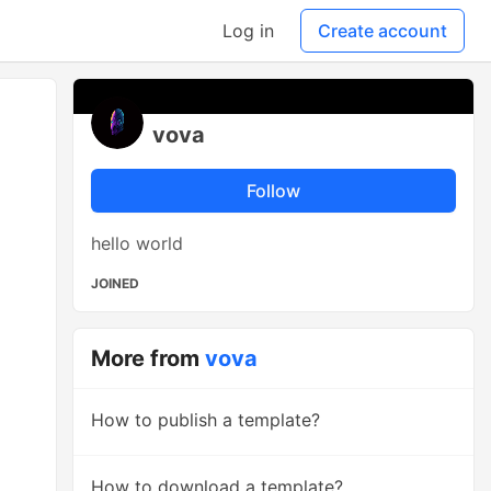
Log in
Create account
vova
Follow
hello world
JOINED
More from
vova
How to publish a template?
How to download a template?