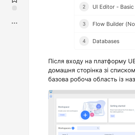
UI Editor - Basic
2
Save
Flow Builder (No
3
Databases
4
Після входу на платформу U
домашня сторінка зі списко
базова робоча область із на