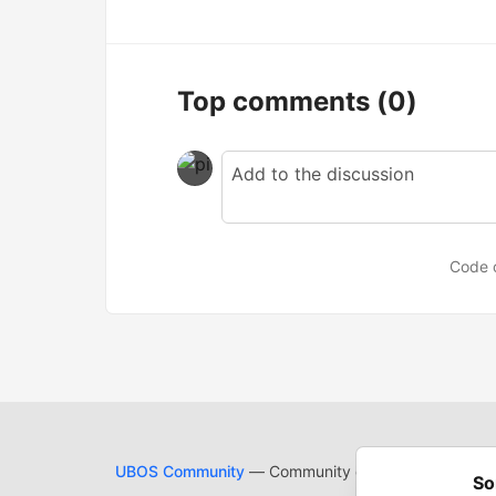
Top comments
(0)
Code 
UBOS Community
— Community of the UBOS Platform
So