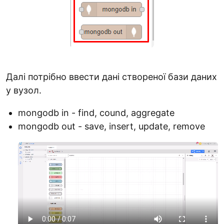
Далі потрібно ввести дані створеної бази даних
у вузол.
mongodb in - find, cound, aggregate
mongodb out - save, insert, update, remove