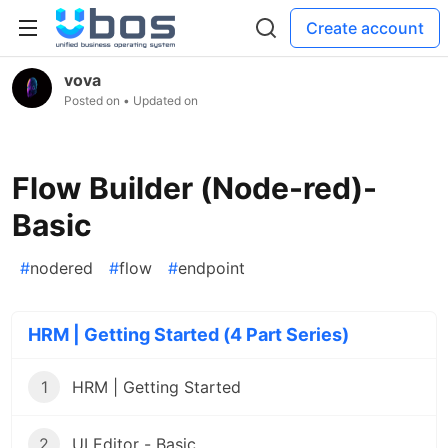
Create account
vova
Posted on
• Updated on
Flow Builder (Node-red)-
Basic
#
nodered
#
flow
#
endpoint
HRM | Getting Started (4 Part Series)
1
HRM | Getting Started
2
UI Editor - Basic