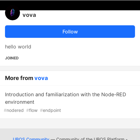
vova
Follow
hello world
JOINED
More from
vova
Introduction and familiarization with the Node-RED
environment
#
nodered
#
flow
#
endpoint
UBOS Community
— Community of the UBOS Platform -