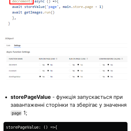
storePageValue
- функція запускається при
завантаженні сторінки та зберігає у значення
1;
page
storePageValue: () =>{
