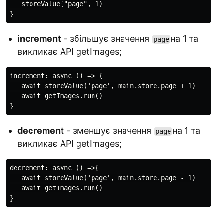
   storeValue("page", 1)

increment
- збільшує значення
на 1 та
page
викликає API getImages;
increment: async () => {

   await storeValue('page', main.store.page + 1)

   await getImages.run()

decrement
- зменшує значення
на 1 та
page
викликає API getImages;
decrement: async () =>{

   await storeValue('page', main.store.page - 1)

   await getImages.run()
