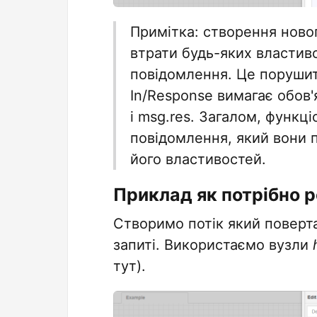
Примітка: створення ново
втрати будь-яких властив
повідомлення. Це порушит
In/Response вимагає обов
і msg.res. Загалом, функці
повідомлення, який вони 
його властивостей.
Приклад як потрібно 
Створимо потік який поверт
запиті. Використаємо вузли
тут).