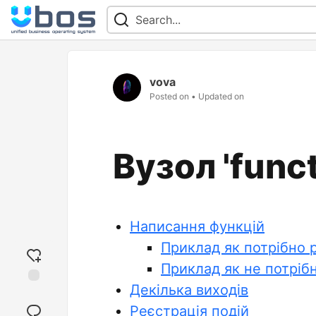
vova
Posted on
• Updated on
Вузол 'func
Написання функцій
Приклад як потрібно 
Приклад як не потріб
Декілька виходів
Add
reaction
Реєстрація подій