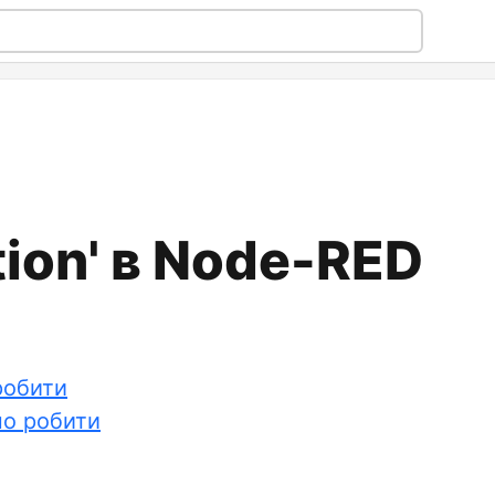
tion' в Node-RED
робити
но робити