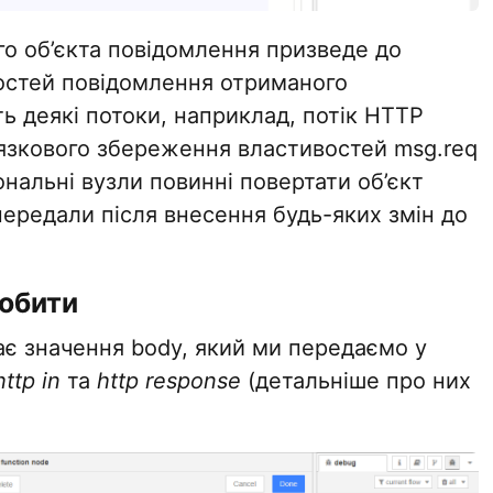
го об’єкта повідомлення призведе до
остей повідомлення отриманого
ь деякі потоки, наприклад, потік HTTP
'язкового збереження властивостей msg.req
ональні вузли повинні повертати об’єкт
передали після внесення будь-яких змін до
робити
ає значення body, який ми передаємо у
http in
та
http response
(детальніше про них