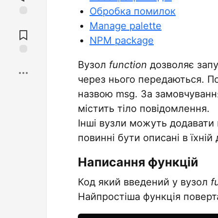
Обробка помилок
Jump to
Manage palette
Comments
NPM package
Save
Вузол
function
дозволяє запус
через нього передаються. По
назвою msg. За замовчуванн
містить тіло повідомлення.
Інші вузли можуть додавати 
повинні бути описані в їхній
Написання функцій
Код який введений у вузол
f
Найпростіша функція поверт