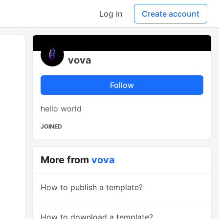
Log in
Create account
vova
Follow
hello world
JOINED
More from
vova
How to publish a template?
How to download a template?