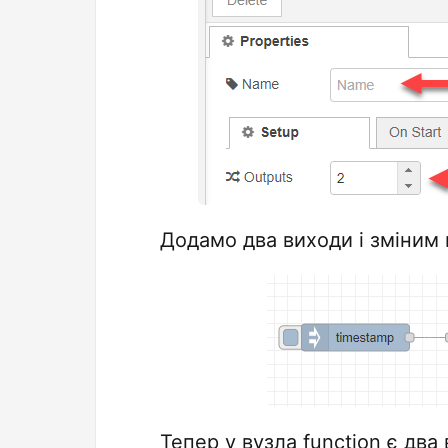
Додамо два виходи і зміним 
Тепер у вузла function є два 