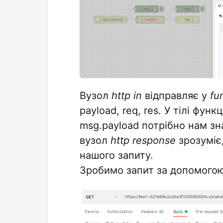
Вузол
http in
відправляє у
fu
payload, req, res. У тілі фун
msg.payload потрібно нам зн
вузол
http response
зрозуміє,
нашого запиту.
Зробимо запит за допомогою